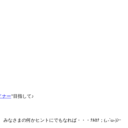
イナー
”目指して♪
まの何かヒントにでもなれば・・・ﾅﾙｶﾅ；(｡-`ω-)ﾝｰ