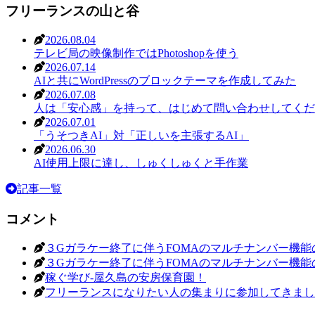
フリーランスの山と谷
2026.08.04
テレビ局の映像制作ではPhotoshopを使う
2026.07.14
AIと共にWordPressのブロックテーマを作成してみた
2026.07.08
人は「安心感」を持って、はじめて問い合わせしてくだ
2026.07.01
「うそつきAI」対「正しいを主張するAI」
2026.06.30
AI使用上限に達し、しゅくしゅくと手作業
記事一覧
コメント
３Gガラケー終了に伴うFOMAのマルチナンバー機能
３Gガラケー終了に伴うFOMAのマルチナンバー機能
稼ぐ学び-屋久島の安房保育園！
フリーランスになりたい人の集まりに参加してきまし