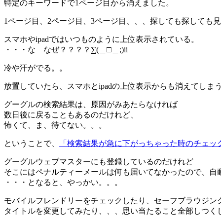
特定のキーワードで1ページ目から消えました。
1ページ目、2ページ目、3ページ目、、、探しても探しても
スマホやipadではいつものように上位表示されている。
・・・な なぜ？？？？∑(＿□＿;)ii
冷や汗がでる。。
放置していたら、スマホとipadの上位表示からも消えてしま
グーグルの検索結果は、原因がみあたらなければ
数日後に戻ることもあるのだけれど、
怖くて、ま、待てない。。。
ということで、
「検索結果が急に下がっちゃった時のチェッ
グーグルウェブマスターにも登録しているのだけれど
そこにはペナルティーメールは何も届いてなかったので、自
・・・となると、やっかい。。。
モバイルフレンドリーをチェックしたり、セーフブラウジン
タイトルを変更してみたり、、、思い当たること全部しつく