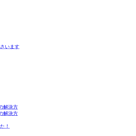
さいます
の解決方
の解決方
た！