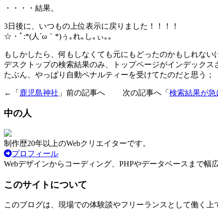
・・・・結果。
3日後に、いつもの上位表示に戻りました！！！！
☆・ﾟ:*(人´ω｀*)ぅ｡れ｡し｡ぃ｡｡
もしかしたら、何もしなくても元にもどったのかもしれない
デスクトップの検索結果のみ、トップページがインデックス
たぶん、やっぱり自動ペナルティーを受けてたのだと思う；
←「
鹿児島神社
」前の記事へ 次の記事へ「
検索結果が急
中の人
制作歴20年以上のWebクリエイターです。
プロフィール
Webデザインからコーディング、PHPやデータベースまで幅
このサイトについて
このブログは、現場での体験談やフリーランスとして働く上での悩