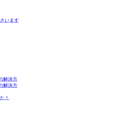
さいます
の解決方
の解決方
た！