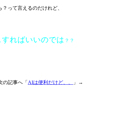
ら？って言えるのだけれど、
スすればいいのでは
？？
次の記事へ「
AIは便利だけど、、
」→