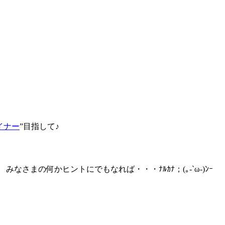
イナー
”目指して♪
まの何かヒントにでもなれば・・・ﾅﾙｶﾅ；(｡-`ω-)ﾝｰ