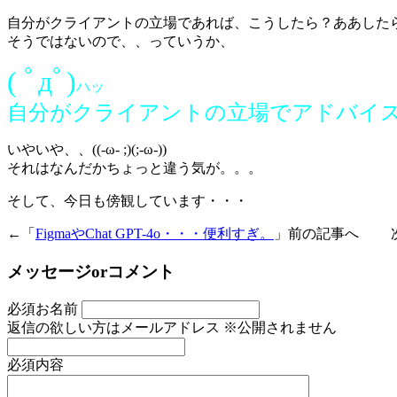
自分がクライアントの立場であれば、こうしたら？ああした
そうではないので、、っていうか、
( ﾟдﾟ)
ハッ
自分がクライアントの立場でアドバイ
いやいや、、((-ω- ;)(;-ω-))
それはなんだかちょっと違う気が。。。
そして、今日も傍観しています・・・
←「
FigmaやChat GPT-4o・・・便利すぎ。
」前の記事へ 
メッセージorコメント
必須
お名前
返信の欲しい方はメールアドレス
※公開されません
必須
内容