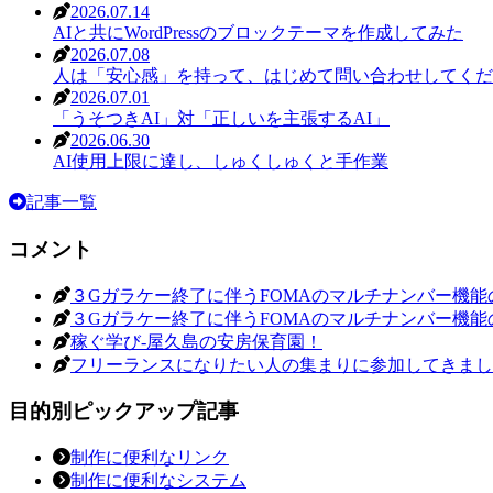
2026.07.14
AIと共にWordPressのブロックテーマを作成してみた
2026.07.08
人は「安心感」を持って、はじめて問い合わせしてくだ
2026.07.01
「うそつきAI」対「正しいを主張するAI」
2026.06.30
AI使用上限に達し、しゅくしゅくと手作業
記事一覧
コメント
３Gガラケー終了に伴うFOMAのマルチナンバー機能
３Gガラケー終了に伴うFOMAのマルチナンバー機能
稼ぐ学び-屋久島の安房保育園！
フリーランスになりたい人の集まりに参加してきまし
目的別ピックアップ記事
制作に便利なリンク
制作に便利なシステム