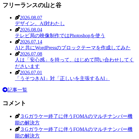
フリーランスの山と谷
2026.08.07
デザイン。AI対わたし
2026.08.04
テレビ局の映像制作ではPhotoshopを使う
2026.07.14
AIと共にWordPressのブロックテーマを作成してみた
2026.07.08
人は「安心感」を持って、はじめて問い合わせしてく
ださいます
2026.07.01
「うそつきAI」対「正しいを主張するAI」
記事一覧
コメント
３Gガラケー終了に伴うFOMAのマルチナンバー機
能の解決方
３Gガラケー終了に伴うFOMAのマルチナンバー機
能の解決方