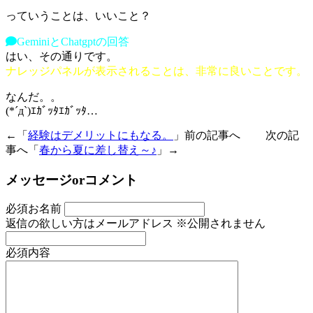
っていうことは、いいこと？
GeminiとChatgptの回答
はい、その通りです。
ナレッジパネルが表示されることは、非常に良いことです。
なんだ。。
(*´д`)ｴｶﾞｯﾀｴｶﾞｯﾀ…
←「
経験はデメリットにもなる。
」前の記事へ 次の記
事へ「
春から夏に差し替え～♪
」→
メッセージorコメント
必須
お名前
返信の欲しい方はメールアドレス
※公開されません
必須
内容