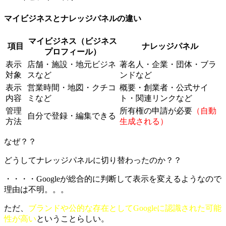
マイビジネスとナレッジパネルの違い
マイビジネス（ビジネス
項目
ナレッジパネル
プロフィール）
表示
店舗・施設・地元ビジネ
著名人・企業・団体・ブラ
対象
スなど
ンドなど
表示
営業時間・地図・クチコ
概要・創業者・公式サイ
内容
ミなど
ト・関連リンクなど
管理
所有権の申請が必要
（自動
自分で登録・編集できる
方法
生成される）
なぜ？？
どうしてナレッジパネルに切り替わったのか？？
・・・・Googleが総合的に判断して表示を変えるようなので
理由は不明。。。
ただ、
ブランドや公的な存在としてGoogleに認識された可能
性が高い
ということらしい。