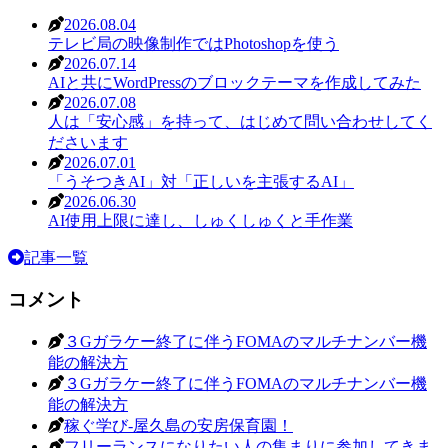
2026.08.04
テレビ局の映像制作ではPhotoshopを使う
2026.07.14
AIと共にWordPressのブロックテーマを作成してみた
2026.07.08
人は「安心感」を持って、はじめて問い合わせしてく
ださいます
2026.07.01
「うそつきAI」対「正しいを主張するAI」
2026.06.30
AI使用上限に達し、しゅくしゅくと手作業
記事一覧
コメント
３Gガラケー終了に伴うFOMAのマルチナンバー機
能の解決方
３Gガラケー終了に伴うFOMAのマルチナンバー機
能の解決方
稼ぐ学び-屋久島の安房保育園！
フリーランスになりたい人の集まりに参加してきま